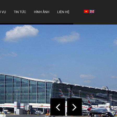
H VỤ
TIN TỨC
HÌNH ẢNH
LIÊN HỆ