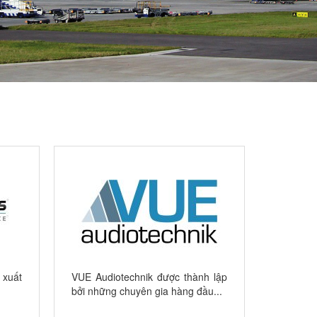
 xuất
VUE Audiotechnik được thành lập
Yorkvill
bởi những chuyên gia hàng đầu...
Canada t