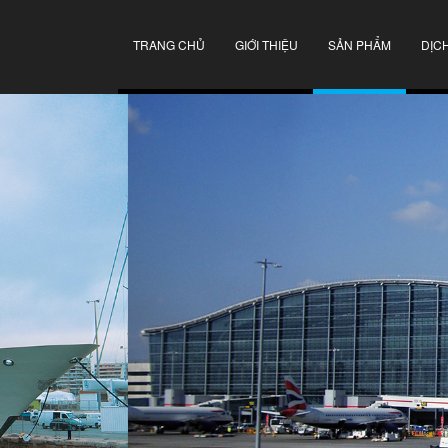
TRANG CHỦ
GIỚI THIỆU
SẢN PHẨM
DỊC