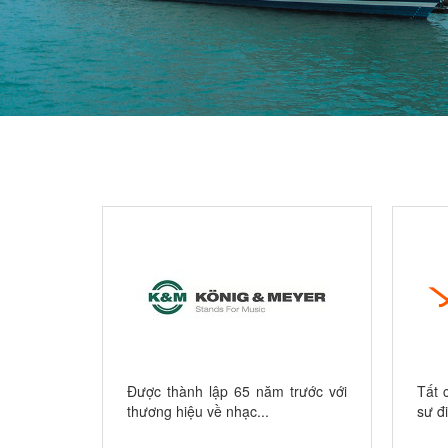
trên Thế
 năm, QSC
 quốc tế
mme được
o là một
g tốt hơn
Được thành lập 65 năm trước với
Tất 
mong...
.
thương hiệu về nhạc...
sư đ