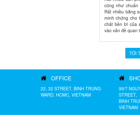
cũng như chuẩn 
Rất nhiều bằng s
minh chứng cho t
chất bền bĩ củ
vào vấn đề quan
TỚI 
OFFICE
SH
22, 32 STREET, BINH TRUNG
99/7 NGU
WARD, HCMC, VIETNAM
STREET,
BINH TRU
VIETNAM