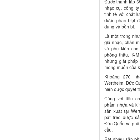
Được thành lập 6
nhạc cụ, công t
tinh tế với chất
được phân biệt rõ
dụng và bền bỉ.
Là một trong như
giá nhạc, chân mi
và phụ kiện ch
phòng thâu, K-M 
những giải pháp 
mong muốn của k
Khoảng 270 nhâ
Wertheim, Đức Quố
hiện được quyết t
Cùng với tiêu ch
phẩm nhựa và kim
sản xuất tại We
pát treo được sả
Đức Quốc và phân
cầu.
Rất nhiều sản ph