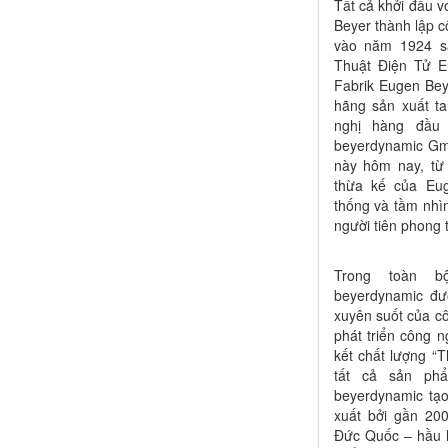
Tất cả khởi đầu v
Beyer thành lập cô
vào năm 1924 s
Thuật Điện Tử Eu
Fabrik Eugen Beye
hãng sản xuất ta
nghị hàng đầu 
beyerdynamic G
này hôm nay, từ
thừa kế của Eug
thống và tầm nhìn
người tiên phong 
Trong toàn 
beyerdynamic đ
xuyên suốt của cô
phát triển công n
kết chất lượng “T
tất cả sản ph
beyerdynamic tạo
xuất bởi gần 200
Đức Quốc – hầu h