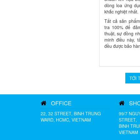
dòng loa ứng dụn
khắc nghiệt nhất.
Tất cả sản phẩ
tra 100% để đả
thuật, sự đồng n
minh điều này, 
đều được bảo hà
TỚI 
OFFICE
SH
22, 32 STREET, BINH TRUNG
99/7 NGU
WARD, HCMC, VIETNAM
STREET,
BINH TRU
VIETNAM