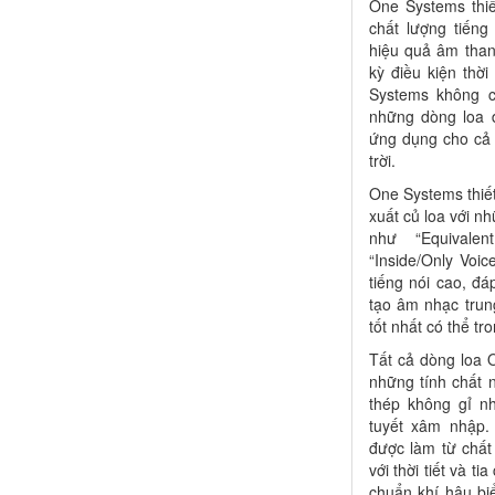
One Systems thiế
chất lượng tiếng
hiệu quả âm than
kỳ điều kiện thờ
Systems không c
những dòng loa đ
ứng dụng cho cả 
trời.
One Systems thiế
xuất củ loa với n
như “Equivale
“Inside/Only Voi
tiếng nói cao, đá
tạo âm nhạc trun
tốt nhất có thể tr
Tất cả dòng loa 
những tính chất 
thép không gỉ n
tuyết xâm nhập.
được làm từ chất
với thời tiết và ti
chuẩn khí hậu biể