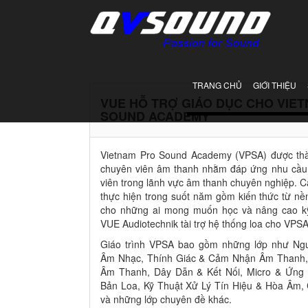
TRANG CHỦ
GIỚI THIỆU
VUE HỖ TRỢ GIÁO DỤC CHO VIE
SOUND ACADEMY
Vietnam Pro Sound Academy (VPSA) được th
chuyên viên âm thanh nhằm đáp ứng nhu cầu 
viên trong lãnh vực âm thanh chuyên nghiệp. 
thực hiện trong suốt năm gồm kiến thức từ nề
cho những ai mong muốn học và nâng cao k
VUE Audiotechnik tài trợ hệ thống loa cho VPSA
Giáo trình VPSA bao gồm những lớp như N
Âm Nhạc, Thính Giác & Cảm Nhận Âm Thanh
Âm Thanh, Dây Dẫn & Kết Nối, Micro & Ứng
Bản Loa, Kỹ Thuật Xử Lý Tín Hiệu & Hòa Âm,
và những lớp chuyên đề khác.