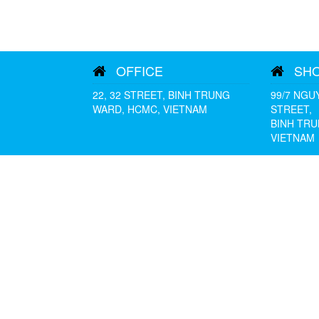
OFFICE
SH
22, 32 STREET, BINH TRUNG
99/7 NGU
WARD, HCMC, VIETNAM
STREET,
BINH TRU
VIETNAM