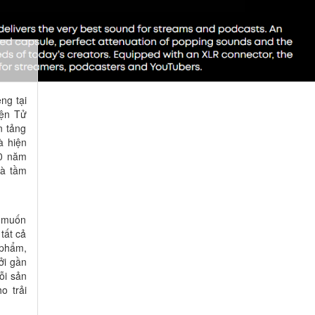
ng tại
iện Tử
n tảng
à hiện
90 năm
và tầm
g muốn
tất cả
 phẩm,
ởi gần
ỗi sản
o trải