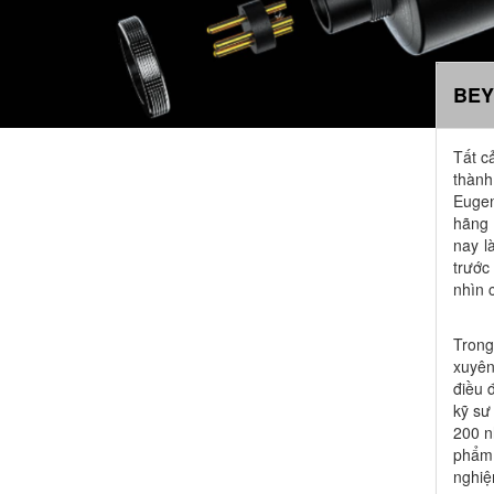
BEY
Tất c
thành
Eugen
hãng 
nay l
trước
nhìn 
Trong
xuyên
điều 
kỹ sư
200 n
phẩm 
nghiệ