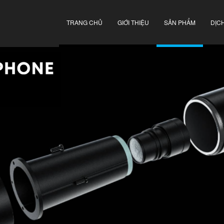
TRANG CHỦ
GIỚI THIỆU
SẢN PHẨM
DỊC