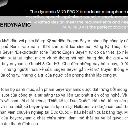
ERDYNAMIC
ả khởi đầu với phim tiếng: Kỹ sư điện Eugen Beyer thành lập công ty riê
 phố Berlin vào năm 1924 sản xuất loa cinema. Hãng Kỹ Thuật Đ
 Beyer “Elektrotechnische Fabrik Eugen Beyer” từ đó đã thiết lập nề
sản xuất tai nghe, micro và hệ thống hội nghị hàng đầu thế giới – v
à beyerdynamic GmbH & Co. KG. Cho đến những này hôm nay, từ 
 – những người thừa kế của Eugen Beyer gắn kết với truyền thống 
của công ty, những giá trị của người tiên phong thành lập công ty.
 toàn bộ danh mục, sản phẩm beyerdynamic được đặt trưng bởi mon
 suốt của công ty là sự sáng tạo và liên tục phát triển công nghệ. Và 
đó với cam kết chất lượng “Thiết kế tại Đức Quốc”. Hầu hết tất cả sản
 và nhà thiết kế beyerdynamic tạo ra tại Heibronn và được sản xuất b
hân viên chuyên nghiệp tại Đức Quốc – hầu hết sản xuất bằng tay. M
của beyerdynamic chất chứa niềm đam mê thật sự và bí quyết ch
m âm thanh đỉnh cao.