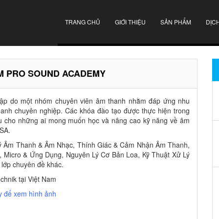
TRANG CHỦ
GIỚI THIỆU
SẢN PHẨM
DỊC
AM PRO SOUND ACADEMY
lập do một nhóm chuyên viên âm thanh nhằm đáp ứng nhu
thanh chuyên nghiệp. Các khóa đào tạo được thực hiện trong
sâu cho những ai mong muốn học và nâng cao kỹ năng về âm
PSA.
Lý Âm Thanh & Âm Nhạc, Thính Giác & Cảm Nhận Âm Thanh,
 Micro & Ứng Dụng, Nguyên Lý Cơ Bản Loa, Kỹ Thuật Xử Lý
lớp chuyên đề khác.
hnik tại Việt Nam
y để xem hình ảnh