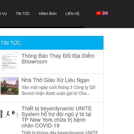
H VỤ
TIN TỨC
HÌNH ẢNH
LIÊN HỆ
TIN TỨC
Thông Báo Thay Đổi Địa Điểm
Showroom
Nhà Thờ Giáo Xứ Liêu Ngạn
Vào một ngày cuối tháng 3 Công ty QV
Sound nhận được cuộc gọi từ Cha
chánh xứ Nhà Thờ Giáo Xứ Liêu Ngạn,
LM Toma Vũ Văn Đình, yêu cầu tư vấn
Thiết bị beyerdynamic UNITE
thiết kế hệ thống âm thanh cho Giáo Xứ.
System hỗ trợ đội ngũ ý tá tại
TP New York chữa trị bệnh
nhân COVID-19
Thiết bị không dây beyerdynamic UNITE