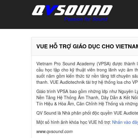
VUE HỖ TRỢ GIÁO DỤC CHO VIETN
Vietnam Pro Sound Academy (VPSA) được thành 
cầu học tập cho kỹ thuật viên trong lãnh vực âm 
suốt năm gồm kiến thức từ nền tảng tới chuyên 
thanh. VUE Audiotechnik tài trợ hệ thống loa cho V
Giáo trình VPSA bao gồm những lớp như Nguyên 
Nền Tảng Hệ Thống Âm Thanh, Dây Dẫn & Kết Nối,
Tín Hiệu & Hòa Âm, Cân Chỉnh Hệ Thống và những 
QV Sound là Nhà phân phối độc quyền VUE Audiotec
Một số hình ảnh khóa học VUE hỗ trợ:
Nhấn vào đâ
www.qvsound.com